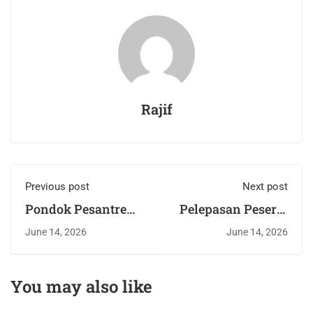
Rajif
Previous post
Next post
Pondok Pesantren
Pelepasan Peserta
Bahrul Maghfiroh
Didik Bahrul
June 14, 2026
June 14, 2026
Malang Gelar
Maghfiroh 2025–
Penyembelihan
2026, Bekal Ilmu
Hewan Qurban
untuk Menapaki
You may also like
Masa Depan