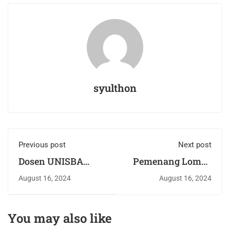
syulthon
Previous post
Next post
Dosen UNISBA
Pemenang Lomba
Blitar Berikan
Porsadin 2024 Kota
August 16, 2024
August 16, 2024
Motivasi
Malang
Kewirausahaan
dan Literasi
You may also like
Keuangan untuk