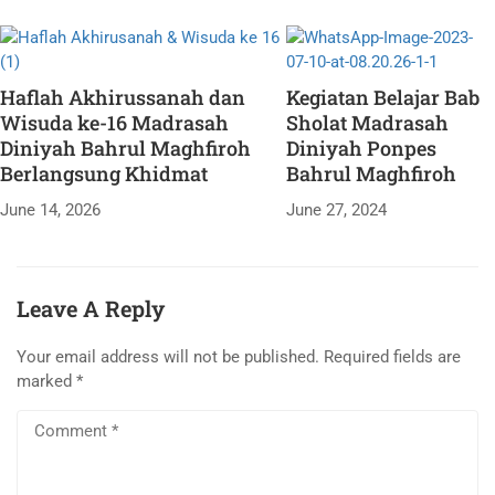
meningkatkan
kesadaran
keuangan dan
membentuk
Haflah Akhirussanah dan
Kegiatan Belajar Bab
wirausaha baru
Wisuda ke-16 Madrasah
Sholat Madrasah
pada SMA Bahrul
Diniyah Bahrul Maghfiroh
Diniyah Ponpes
Maghfirah Malang.
Berlangsung Khidmat
Bahrul Maghfiroh
June 14, 2026
June 27, 2024
Leave A Reply
Your email address will not be published.
Required fields are
marked
*